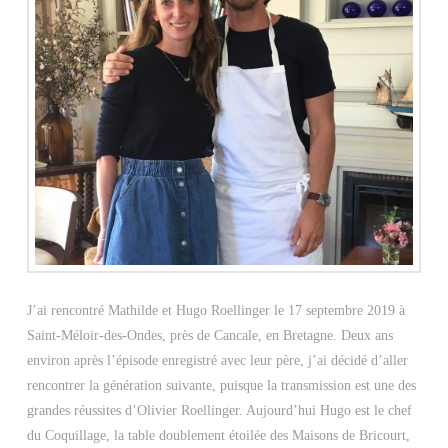
J’ai rencontré Mathilde et Hugo Roellinger le 17 septembre 2019 à
Saint-Méloir-des-Ondes, près de Cancale, en Bretagne. Deux ans
environ après l’épisode enregistré avec leur père, j’ai décidé d’aller
rencontrer la génération suivante, puisque la transmission est une des
grandes réussites d’Olivier Roellinger. Aujourd’hui Hugo est le chef
du Coquillage, la table doublement étoilée des Maisons de Bricourt,