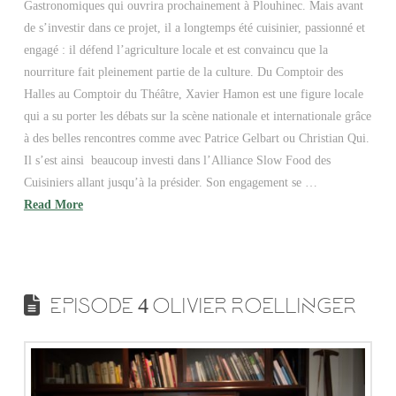
Gastronomiques qui ouvrira prochainement à Plouhinec. Mais avant
de s’investir dans ce projet, il a longtemps été cuisinier, passionné et
engagé : il défend l’agriculture locale et est convaincu que la
nourriture fait pleinement partie de la culture. Du Comptoir des
Halles au Comptoir du Théâtre, Xavier Hamon est une figure locale
qui a su porter les débats sur la scène nationale et internationale grâce
à des belles rencontres comme avec Patrice Gelbart ou Christian Qui.
Il s’est ainsi beaucoup investi dans l’Alliance Slow Food des
Cuisiniers allant jusqu’à la présider. Son engagement se …
Read More
EPISODE 4 OLIVIER ROELLINGER