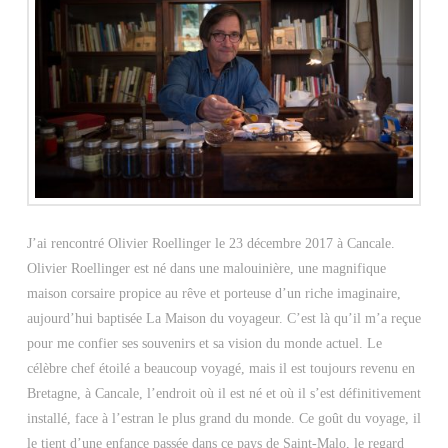
J’ai rencontré Olivier Roellinger le 23 décembre 2017 à Cancale.
Olivier Roellinger est né dans une malouinière, une magnifique
maison corsaire propice au rêve et porteuse d’un riche imaginaire,
aujourd’hui baptisée La Maison du voyageur. C’est là qu’il m’a reçue
pour me confier ses souvenirs et sa vision du monde actuel. Le
célèbre chef étoilé a beaucoup voyagé, mais il est toujours revenu en
Bretagne, à Cancale, l’endroit où il est né et où il s’est définitivement
installé, face à l’estran le plus grand du monde. Ce goût du voyage, il
le tient d’une enfance passée dans ce pays de Saint-Malo, le regard