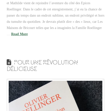
et Mathilde vient de rejoindre l’aventure du côté des Epices
Roellinger. Dans le cadre de cet enregistrement, j’ai eu la chance de
passer du temps dans un endroit sublime, un endroit privilégié et hors
du tumulte du quotidien. Je devrais plutôt dire « des » lieux, car Les
Maisons de Bricourt telles que les a imaginées la Famille Roellinger
…
Read More
POUR UNE RÉVOLUTION
DÉLICIEUSE