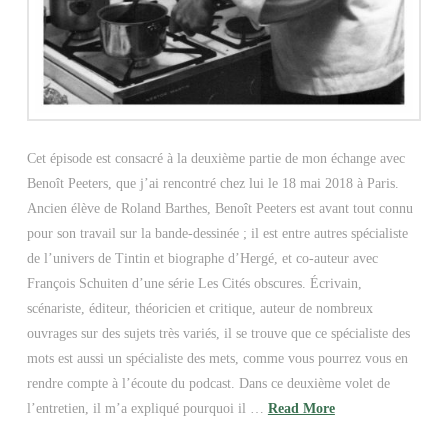
Cet épisode est consacré à la deuxième partie de mon échange avec
Benoît Peeters, que j’ai rencontré chez lui le 18 mai 2018 à Paris.
Ancien élève de Roland Barthes, Benoît Peeters est avant tout connu
pour son travail sur la bande-dessinée ; il est entre autres spécialiste
de l’univers de Tintin et biographe d’Hergé, et co-auteur avec
François Schuiten d’une série Les Cités obscures. Écrivain,
scénariste, éditeur, théoricien et critique, auteur de nombreux
ouvrages sur des sujets très variés, il se trouve que ce spécialiste des
mots est aussi un spécialiste des mets, comme vous pourrez vous en
rendre compte à l’écoute du podcast. Dans ce deuxième volet de
l’entretien, il m’a expliqué pourquoi il …
Read More