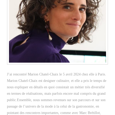
J’ai rencontré Marion Chatel-Chaix le 5 avril 2024 chez elle à Paris.
Marion Chatel-Chaix est designer culinaire, et elle a pris le temps de
nous expliquer en détails en quoi consistait un métier très diversifié
en termes de réalisations, mais parfois encore mal compris du grand
public.Ensemble, nous sommes revenues sur son parcours et sur son
passage de l’univers de la mode à la celui de la gastronomie, en
pointant des rencontres importantes, comme avec Marc Brétillot,