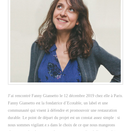
J’ai rencontré Fanny Giansetto le 12 décembre 2019 chez elle à Paris.
Fanny Giansetto est la fondatrice d’Ecotable, un label et une
communauté qui visent à défendre et promouvoir une restauration
durable. Le point de départ du projet est un constat assez simple : si
nous sommes vigilant.e.s dans le choix de ce que nous mangeons