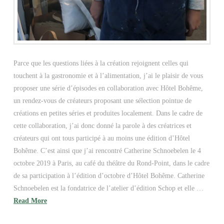
Parce que les questions liées à la création rejoignent celles qui
touchent à la gastronomie et à l’alimentation, j’ai le plaisir de vous
proposer une série d’épisodes en collaboration avec Hôtel Bohême,
un rendez-vous de créateurs proposant une sélection pointue de
créations en petites séries et produites localement. Dans le cadre de
cette collaboration, j’ai donc donné la parole à des créatrices et
créateurs qui ont tous participé à au moins une édition d’Hôtel
Bohême. C’est ainsi que j’ai rencontré Catherine Schnoebelen le 4
octobre 2019 à Paris, au café du théâtre du Rond-Point, dans le cadre
de sa participation à l’édition d’octobre d’Hôtel Bohême. Catherine
Schnoebelen est la fondatrice de l’atelier d’édition Schop et elle …
Read More