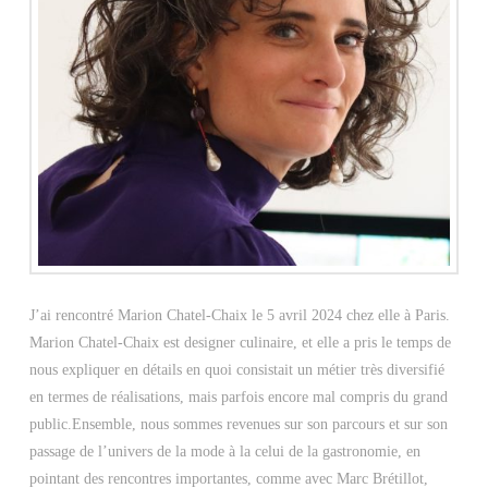
J’ai rencontré Marion Chatel-Chaix le 5 avril 2024 chez elle à Paris.
Marion Chatel-Chaix est designer culinaire, et elle a pris le temps de
nous expliquer en détails en quoi consistait un métier très diversifié
en termes de réalisations, mais parfois encore mal compris du grand
public.Ensemble, nous sommes revenues sur son parcours et sur son
passage de l’univers de la mode à la celui de la gastronomie, en
pointant des rencontres importantes, comme avec Marc Brétillot,