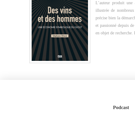
L’auteur produit une 
illustrée de nombreux 
précise bien la démarch
et passionné depuis de
en objet de recherche
Podcast