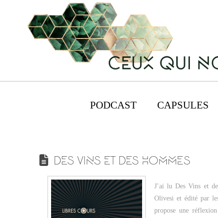
PODCAST
CAPSULES
DES VINS ET DES HOMMES
J’ai lu Des Vins et 
Olivesi et édité par l
propose une réflexio