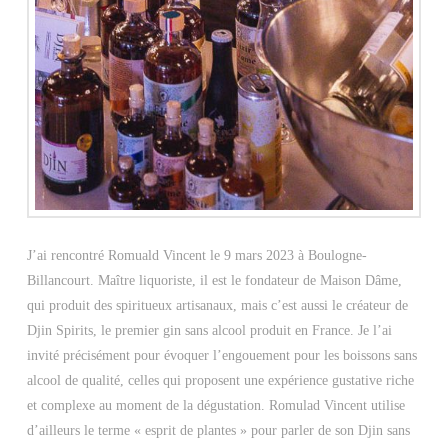
J’ai rencontré Romuald Vincent le 9 mars 2023 à Boulogne-
Billancourt. Maître liquoriste, il est le fondateur de Maison Dâme,
qui produit des spiritueux artisanaux, mais c’est aussi le créateur de
Djin Spirits, le premier gin sans alcool produit en France. Je l’ai
invité précisément pour évoquer l’engouement pour les boissons sans
alcool de qualité, celles qui proposent une expérience gustative riche
et complexe au moment de la dégustation. Romulad Vincent utilise
d’ailleurs le terme « esprit de plantes » pour parler de son Djin sans