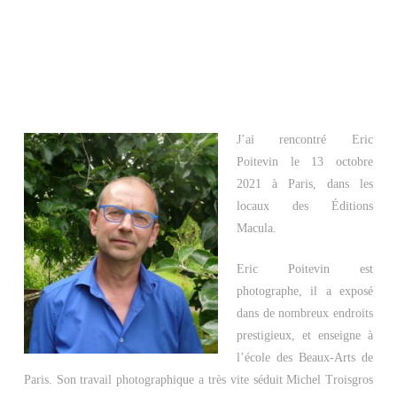
J’ai rencontré Eric
Poitevin le 13 octobre
2021 à Paris, dans les
locaux des Éditions
Macula.
Eric Poitevin est
photographe, il a exposé
dans de nombreux endroits
prestigieux, et enseigne à
l’école des Beaux-Arts de
Paris. Son travail photographique a très vite séduit Michel Troisgros