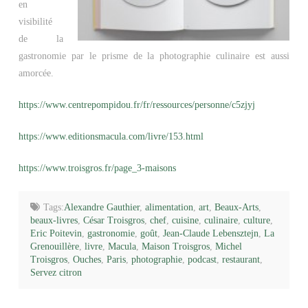
en
visibilité
de la
gastronomie par le prisme de la photographie culinaire est aussi
amorcée.
https://www.centrepompidou.fr/fr/ressources/personne/c5zjyj
https://www.editionsmacula.com/livre/153.html
https://www.troisgros.fr/page_3-maisons
Tags:
Alexandre Gauthier
,
alimentation
,
art
,
Beaux-Arts
,
beaux-livres
,
César Troisgros
,
chef
,
cuisine
,
culinaire
,
culture
,
Eric Poitevin
,
gastronomie
,
goût
,
Jean-Claude Lebensztejn
,
La
Grenouillère
,
livre
,
Macula
,
Maison Troisgros
,
Michel
Troisgros
,
Ouches
,
Paris
,
photographie
,
podcast
,
restaurant
,
Servez citron