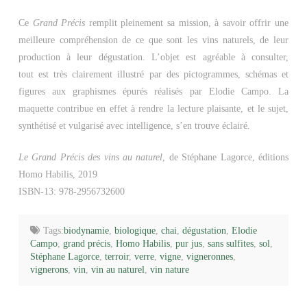
Ce
Grand Précis
remplit pleinement sa mission, à savoir offrir une
meilleure compréhension de ce que sont les vins naturels, de leur
production à leur dégustation. L’objet est agréable à consulter,
tout est très clairement illustré par des pictogrammes, schémas et
figures aux graphismes épurés réalisés par Elodie Campo. La
maquette contribue en effet à rendre la lecture plaisante, et le sujet,
synthétisé et vulgarisé avec intelligence, s’en trouve éclairé.
Le Grand Précis des vins au naturel
, de Stéphane Lagorce, éditions
Homo Habilis, 2019
ISBN-13: 978-2956732600
Tags:
biodynamie
,
biologique
,
chai
,
dégustation
,
Elodie
Campo
,
grand précis
,
Homo Habilis
,
pur jus
,
sans sulfites
,
sol
,
Stéphane Lagorce
,
terroir
,
verre
,
vigne
,
vigneronnes
,
vignerons
,
vin
,
vin au naturel
,
vin nature