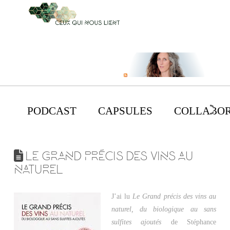
PODCAST
CAPSULES
COLLABOR
LE GRAND PRÉCIS DES VINS AU
NATUREL
J’ai lu
Le Grand précis des vins au
naturel, du biologique au sans
sulfites ajoutés
de Stéphance