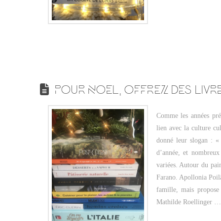
POUR NOEL, OFFREZ DES LIVR
Comme les années préc
lien avec la culture c
donné leur slogan : « 
d’année, et nombreux 
variées. Autour du pai
Farano. Apollonia Poilâ
famille, mais propose
Mathilde Roellinger 