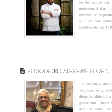
les thématiques qui 
professionnel dans l’
travaillent sa proposit
a utilisés pour illu
latabledecolette.fr 17
EPISODE 36 CATHERINE FLOHIC
J’ai rencontré Catheri
vous le percevrez à tra
dirige les éditions Les
gastronomie. Durant l
d’édition publiait des