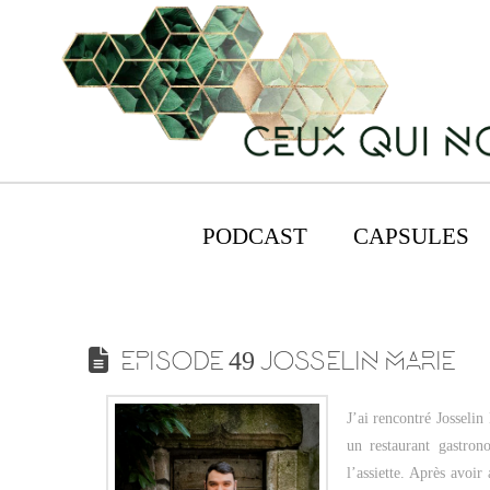
PODCAST
CAPSULES
EPISODE 49 JOSSELIN MARIE
J’ai rencontré Josselin
un restaurant gastron
l’assiette. Après avoi