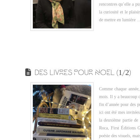
rencontres qu’elle a pu
la curiosité et le plais
de mettre en lumière
DES LIVRES POUR NOEL (1/2)
Comme chaque année, je
mois. Il y a beaucoup 
fin d’année pour des pr
ici ont été mes invitée
la deuxième partie de
Roca, First Éditions G
poésie des visuels, ma