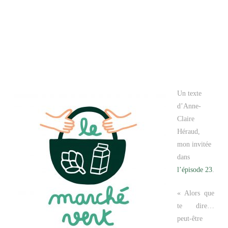
Un texte
d’Anne-
Claire
Héraud,
mon invitée
dans
l’épisode 23
.
« Alors que
te dire…
peut-être