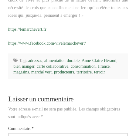
choix de vivre au plus proche de la nature devient désormais une
nécessité. Je crois que ce confinement ne fera qu’accélérer toutes ces
idées qui, jusque-là, peinaient à émerger ! »
https://lemarchevert.fr
https://www.facebook.com/vivelemarchevert/
Tags:
adresses
,
alimentation durable
,
Anne-Claire Héraud
,
bien manger
,
carte collaborative
,
consommation
,
France
,
magasins
,
marché vert
,
producteurs
,
territoire
,
terroir
Laisser un commentaire
Votre adresse e-mail ne sera pas publiée.
Les champs obligatoires
sont indiqués avec
*
Commentaire
*