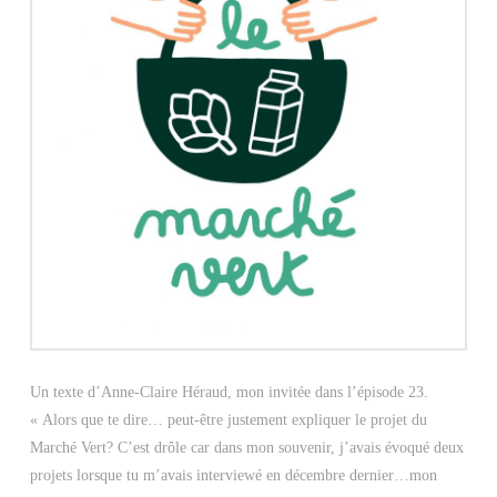
Un texte d’Anne-Claire Héraud, mon invitée dans l’épisode 23.
« Alors que te dire… peut-être justement expliquer le projet du
Marché Vert? C’est drôle car dans mon souvenir, j’avais évoqué deux
projets lorsque tu m’avais interviewé en décembre dernier…mon