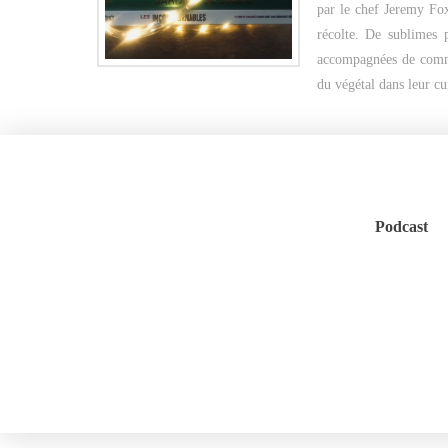
par le chef Jeremy Fox 
récolte. De sublimes 
accompagnées de commen
du végétal dans leur cu
Podcast