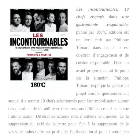
Les incontournables, 10
chefs engagés dans une
gastronomie responsable
,
publié par 180°C éditions est
un livre écrit par Philippe
Toinard dans lequel il est
question d’engagement et de
cuisine responsable. Dans un
avant-propos qui fait le point
sur la situation, Philippe
Toinard explique la genèse du
projet ainsi le questionnement
auquel il a soumis 10 chefs sélectionnés pour leur mobilisation autour
des questions de durabilité et d’écoresponsabilité en ce qui concerne
l’alimentation. Différentes actions sont d’ailleurs énumérées, de la
suppression du café de la carte pour l’un à la suppression de la
vaisselle industrielle au profit de l’artisanat local pour l’autre. On