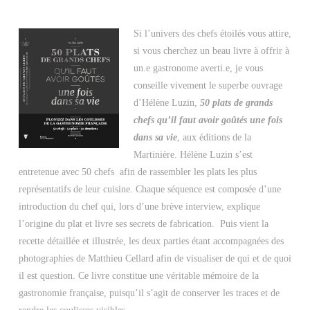
Si l’univers des chefs étoilés vous attire,
si vous cherchez un beau livre à offrir à
un.e gastronome averti.e, je vous
conseille vivement le superbe ouvrage
d’Hélène Luzin,
50 plats de grands
chefs qu’il faut avoir goûtés une fois
dans sa vie
, aux éditions de la
Martinière. Hélène Luzin s’est
entretenue avec 50 chefs afin de rassembler les plats les plus
représentatifs de leur cuisine. Chaque séquence est composée d’une
introduction du chef qui, lors d’une brève interview, explique
l’origine du plat et livre ses secrets de fabrication. Puis vient la
recette détaillée et illustrée, les deux parties étant accompagnées des
photographies de Matthieu Cellard afin de visualiser de qui et de quoi
il est question. Ce livre constitue une véritable mémoire de la
gastronomie française, puisqu’il s’agit de conserver les traces et de