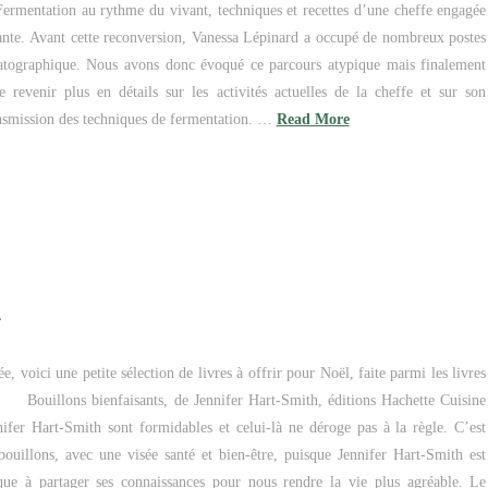
rmentation au rythme du vivant, techniques et recettes d’une cheffe engagée
ante. Avant cette reconversion, Vanessa Lépinard a occupé de nombreux postes
matographique. Nous avons donc évoqué ce parcours atypique mais finalement
e revenir plus en détails sur les activités actuelles de la cheffe et sur son
ansmission des techniques de fermentation. …
Read More
ici une petite sélection de livres à offrir pour Noël, faite parmi les livres
illons bienfaisants, de Jennifer Hart-Smith, éditions Hachette Cuisine
nifer Hart-Smith sont formidables et celui-là ne déroge pas à la règle. C’est
bouillons, avec une visée santé et bien-être, puisque Jennifer Hart-Smith est
ique à partager ses connaissances pour nous rendre la vie plus agréable. Le