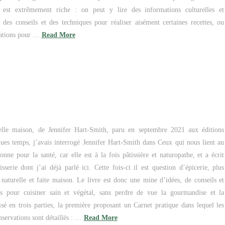
 est extrêmement riche : on peut y lire des informations culturelles et
i des conseils et des techniques pour réaliser aisément certaines recettes, ou
ations pour …
Read More
relle maison, de Jennifer Hart-Smith, paru en septembre 2021 aux éditions
ues temps, j’avais interrogé Jennifer Hart-Smith dans Ceux qui nous lient au
bonne pour la santé, car elle est à la fois pâtissière et naturopathe, et a écrit
isserie dont j’ai déjà parlé ici. Cette fois-ci il est question d’épicerie, plus
 naturelle et faite maison. Le livre est donc une mine d’idées, de conseils et
es pour cuisiner sain et végétal, sans perdre de vue la gourmandise et la
nisé en trois parties, la première proposant un Carnet pratique dans lequel les
nservations sont détaillés : …
Read More