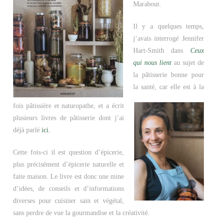
Marabout.
Il y a quelques temps,
j’avais interrogé Jennifer
Hart-Smith dans
Ceux
qui nous lient
au sujet de
la pâtisserie bonne pour
la santé, car elle est à la
fois pâtissière et naturopathe, et a écrit
plusieurs livres de pâtisserie dont j’ai
déjà parlé
ici.
Cette fois-ci il est question d’épicerie,
plus précisément d’épicerie naturelle et
faite maison. Le livre est donc une mine
d’idées, de conseils et d’informations
diverses pour cuisiner sain et végétal,
sans perdre de vue la gourmandise et la créativité.