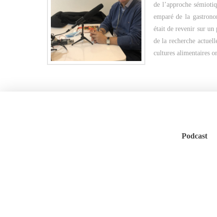
de l’approche sémiotiq
emparé de la gastronom
était de revenir sur un
de la recherche actuel
cultures alimentaires 
Podcast