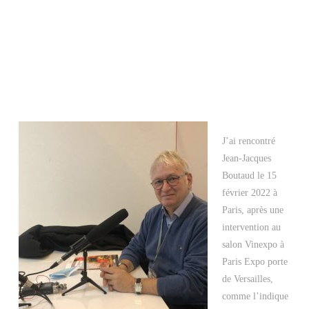
J’ai rencontré
Jean-Jacques
Boutaud le 15
février 2022 à
Paris, après une
intervention au
salon Vinexpo à
Paris Expo porte
de Versailles,
comme l’indique