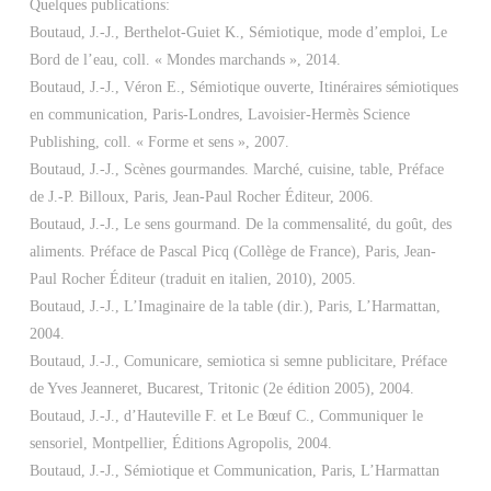
Quelques publications:
Boutaud, J.‐J., Berthelot-Guiet K., Sémiotique, mode d’emploi, Le
Bord de l’eau, coll. « Mondes marchands », 2014.
Boutaud, J.‐J., Véron E., Sémiotique ouverte, Itinéraires sémiotiques
en communication, Paris‐Londres, Lavoisier‐Hermès Science
Publishing, coll. « Forme et sens », 2007.
Boutaud, J.‐J., Scènes gourmandes. Marché, cuisine, table, Préface
de J.‐P. Billoux, Paris, Jean‐Paul Rocher Éditeur, 2006.
Boutaud, J.‐J., Le sens gourmand. De la commensalité, du goût, des
aliments. Préface de Pascal Picq (Collège de France), Paris, Jean‐
Paul Rocher Éditeur (traduit en italien, 2010), 2005.
Boutaud, J.‐J., L’Imaginaire de la table (dir.), Paris, L’Harmattan,
2004.
Boutaud, J.‐J., Comunicare, semiotica si semne publicitare, Préface
de Yves Jeanneret, Bucarest, Tritonic (2e édition 2005), 2004.
Boutaud, J.‐J., d’Hauteville F. et Le Bœuf C., Communiquer le
sensoriel, Montpellier, Éditions Agropolis, 2004.
Boutaud, J.‐J., Sémiotique et Communication, Paris, L’Harmattan