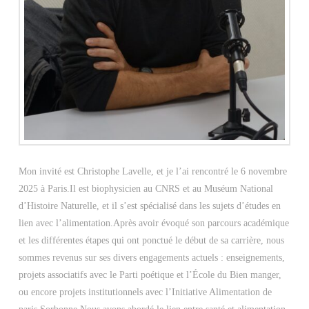
Mon invité est Christophe Lavelle, et je l’ai rencontré le 6 novembre
2025 à Paris.Il est biophysicien au CNRS et au Muséum National
d’Histoire Naturelle, et il s’est spécialisé dans les sujets d’études en
lien avec l’alimentation.Après avoir évoqué son parcours académique
et les différentes étapes qui ont ponctué le début de sa carrière, nous
sommes revenus sur ses divers engagements actuels : enseignements,
projets associatifs avec le Parti poétique et l’École du Bien manger,
ou encore projets institutionnels avec l’Initiative Alimentation de