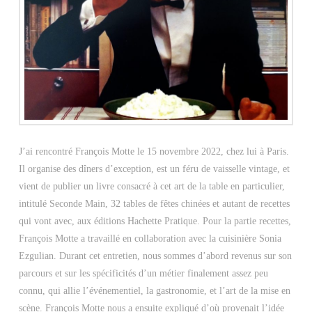
J’ai rencontré François Motte le 15 novembre 2022, chez lui à Paris.
Il organise des dîners d’exception, est un féru de vaisselle vintage, et
vient de publier un livre consacré à cet art de la table en particulier,
intitulé Seconde Main, 32 tables de fêtes chinées et autant de recettes
qui vont avec, aux éditions Hachette Pratique. Pour la partie recettes,
François Motte a travaillé en collaboration avec la cuisinière Sonia
Ezgulian. Durant cet entretien, nous sommes d’abord revenus sur son
parcours et sur les spécificités d’un métier finalement assez peu
connu, qui allie l’événementiel, la gastronomie, et l’art de la mise en
scène. François Motte nous a ensuite expliqué d’où provenait l’idée