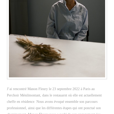
J’ai rencontré Manon Fleury le 23 septembre 2022 à Paris au
Perchoir Ménilmontant, dans le restauarnt où elle est actuellement
cheffe en résidence. Nous avons évoqué ensemble son parcours
professionnel, ainsi que les différentes étapes qui ont ponctué son