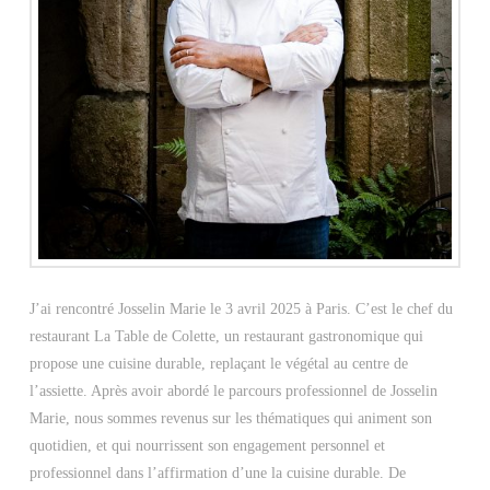
J’ai rencontré Josselin Marie le 3 avril 2025 à Paris. C’est le chef du
restaurant La Table de Colette, un restaurant gastronomique qui
propose une cuisine durable, replaçant le végétal au centre de
l’assiette. Après avoir abordé le parcours professionnel de Josselin
Marie, nous sommes revenus sur les thématiques qui animent son
quotidien, et qui nourrissent son engagement personnel et
professionnel dans l’affirmation d’une la cuisine durable. De